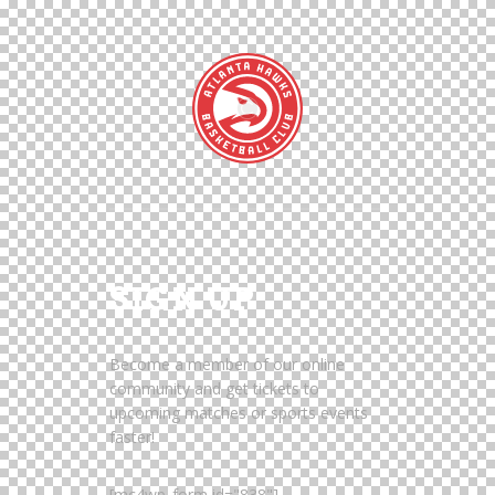
SIGN UP
Become a member of our online
community and get tickets to
upcoming matches or sports events
faster!
[mc4wp_form id="838"]