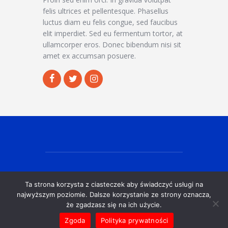
felis ultrices et pellentesque. Phasellus
luctus diam eu felis congue, sed faucibus
elit imperdiet. Sed eu fermentum tortor, at
ullamcorper eros. Donec bibendum nisi sit
amet ex accumsan posuere.
Ta strona korzysta z ciasteczek aby świadczyć usługi na
© EX Siedlce Gdańsk 2025
najwyższym poziomie. Dalsze korzystanie ze strony oznacza,
że zgadzasz się na ich użycie.
Zgoda
Polityka prywatności
POLITYKA PRYWATNOŚCI