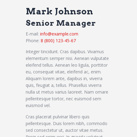
Mark Johnson
Senior Manager
E-mail:
info@example.com
Phone:
8 (800) 123-45-67
Integer tincidunt. Cras dapibus. Vivamus
elementum semper nisi. Aenean vulputate
eleifend tellus. Aenean leo ligula, porttitor
eu, consequat vitae, eleifend ac, enim.
Aliquam lorem ante, dapibus in, viverra
quis, feugiat a, tellus. Phasellus viverra
nulla ut metus varius laoreet. Nam ornare
pellentesque tortor, nec euismod sem
euismod vel.
Cras placerat pulvinar libero quis
pellentesque. Duis lorem nibh, commodo
sed consectetur ut, auctor vitae metus.
Proin sed enim orci. In gravida volutpat