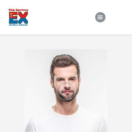
Home
O Klubie
Stroje klubowe
Zapisy
Treningi Indywidualne
Do pobrania
Kontakt