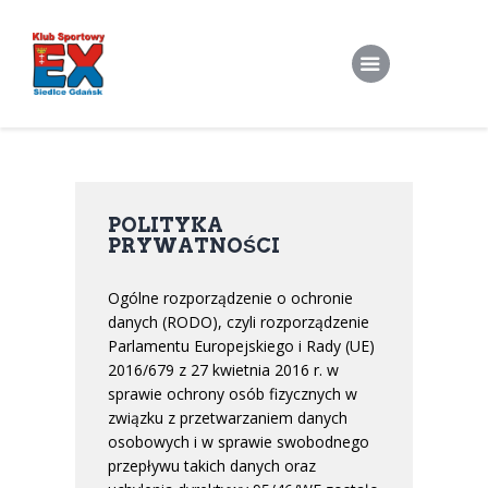
Home
O Klubie
POLITYKA
PRYWATNOŚCI
Stroje klubowe
Zapisy
Ogólne rozporządzenie o ochronie
danych (RODO), czyli rozporządzenie
Treningi Indywidualne
Parlamentu Europejskiego i Rady (UE)
2016/679 z 27 kwietnia 2016 r. w
Do pobrania
sprawie ochrony osób fizycznych w
Kontakt
związku z przetwarzaniem danych
osobowych i w sprawie swobodnego
przepływu takich danych oraz