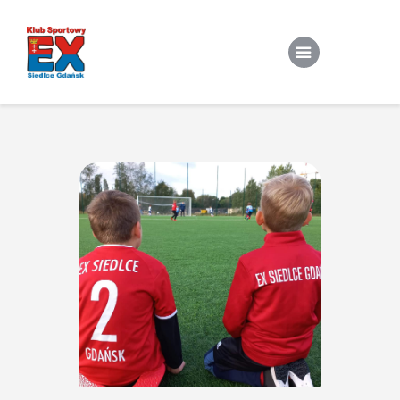
Home
O Klubie
Stroje klubowe
Zapisy
Treningi Indywidualne
Do pobrania
Kontakt