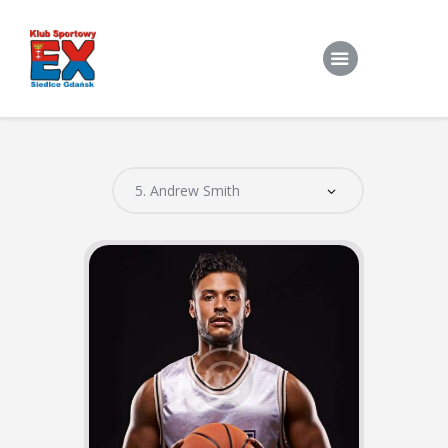
Home
O Klubie
Stroje klubowe
Zapisy
Treningi Indywidualne
Do pobrania
Kontakt