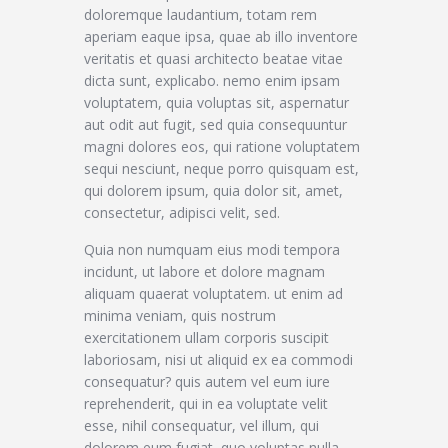
doloremque laudantium, totam rem
aperiam eaque ipsa, quae ab illo inventore
veritatis et quasi architecto beatae vitae
dicta sunt, explicabo. nemo enim ipsam
voluptatem, quia voluptas sit, aspernatur
aut odit aut fugit, sed quia consequuntur
magni dolores eos, qui ratione voluptatem
sequi nesciunt, neque porro quisquam est,
qui dolorem ipsum, quia dolor sit, amet,
consectetur, adipisci velit, sed.
Quia non numquam eius modi tempora
incidunt, ut labore et dolore magnam
aliquam quaerat voluptatem. ut enim ad
minima veniam, quis nostrum
exercitationem ullam corporis suscipit
laboriosam, nisi ut aliquid ex ea commodi
consequatur? quis autem vel eum iure
reprehenderit, qui in ea voluptate velit
esse, nihil consequatur, vel illum, qui
dolorem eum fugiat, quo voluptas nulla