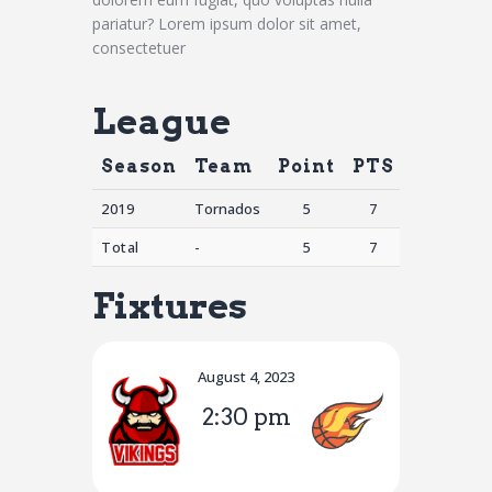
pariatur? Lorem ipsum dolor sit amet,
consectetuer
League
Season
Team
Point
PTS
AST
S
2019
Tornados
5
7
7
Total
-
5
7
7
Fixtures
August 4, 2023
2:30 pm