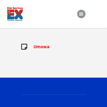
Home
Umowa
O Klubie
Stroje klubowe
Zapisy
Treningi Indywidualne
Do pobrania
Kontakt